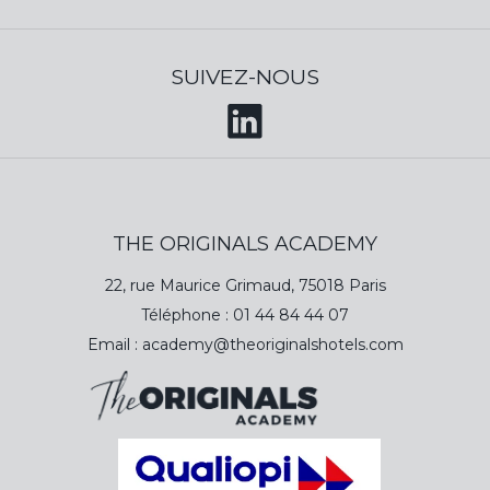
pour développer le potentiel des employés
et
les
préparer aux défis futurs
.
SUIVEZ-NOUS
En investissant dans la formation continue, les
entreprises montrent qu'elles
valorisent leurs
collaborateurs
et qu'elles sont prêtes à
investir
dans leur
développement
personnel et
professionnel.
THE ORIGINALS ACADEMY
Cela a un effet direct sur la
motivation
et la
fidélité
des collaborateurs
. Un employé formé se
22, rue Maurice Grimaud, 75018 Paris
sent compétent et prêt à relever de nouveaux
Téléphone :
01 44 84 44 07
défis, ce qui peut** réduire le turnove
r et
favoriser
Email :
academy@theoriginalshotels.com
une culture d’entreprise forte**.
L’IMPACT DE LA FORMATION SUR L’ENGAGEMENT ET
L’EXPÉRIENCE DES COLLABORATEURS
La formation professionnelle offre aux employés