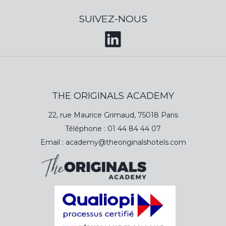
Comment
intégrer
des
collaborateurs
?
SUIVEZ-NOUS
- Organisez une
période d'intégration
exhaustive qui inclut des séances d'orientation, des
sessions
de
formation
et des
réunions
avec des
collègues importants
- Désignez un référent pour pouvoir que nouvel
arrivé dans l’entreprise puisse être aidé(e) et de
THE ORIGINALS ACADEMY
pouvoir mieux connaître la
culture
de
l’entreprise
22, rue Maurice Grimaud, 75018 Paris
- Favorisez
l'implication
des
nouveaux employés
Téléphone :
01 44 84 44 07
dans des événements d'entreprise et des activités
Email :
academy@theoriginalshotels.com
sociales afin de consolider les liens interpersonnels.
Comment
fidéliser
des
collaborateurs
?
- Proposez des
bénéfices concurrentiels
tels
que des plans de retraite, des congés rémunérés et
des couvertures d'assurance santé.