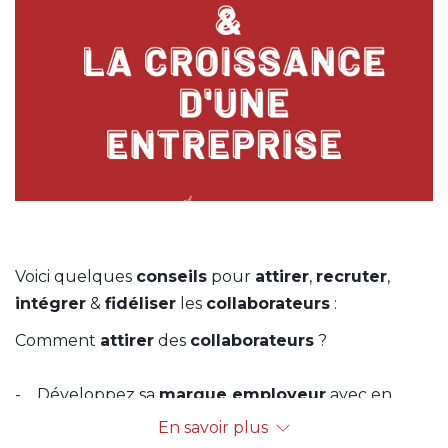
Voici quelques
conseils
pour
attirer
,
recruter
,
intégrer
&
fidéliser
les
collaborateurs
:
Comment
attirer
des
collaborateurs
?
- Développez sa
marque employeur
avec en
description les avantages offerts, opportunités de
En savoir plus